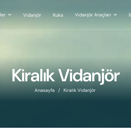
ler
Vidanjör Araçları
Vidanjör
Kuka
İ
Kiralık Vidanjör
Anasayfa /
Kiralık Vidanjör