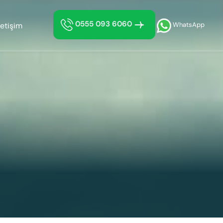
0555 093 6060
letişim
WhatsApp