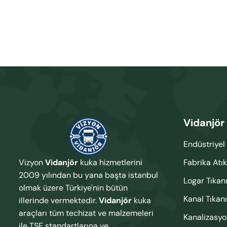
Vidanjör
Endüstriyel 
Vizyon
Vidanjör
kuka hizmetlerini
Fabrika Atık
2009 yılından bu yana başta istanbul
Logar Tıkan
olmak üzere Türkiye'nin bütün
Kanal Tıkan
illerinde vermektedir.
Vidanjör
kuka
araçları tüm techizat ve malzemeleri
Kanalizasy
ile TSE standartlarına ve